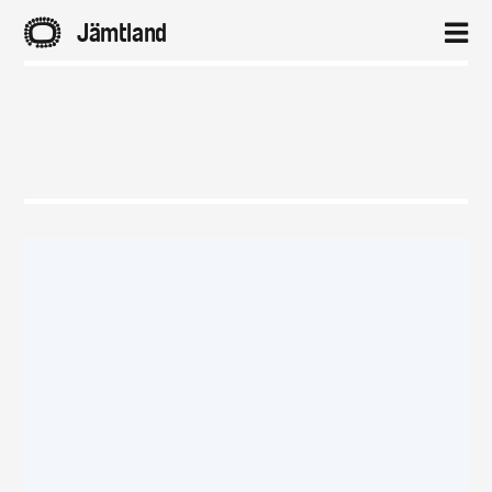
A
Jämtland
2
Hem
Aktuellt
Projekt
Om
Kontakt