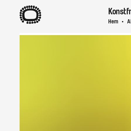
A
Konstf
Hem
A