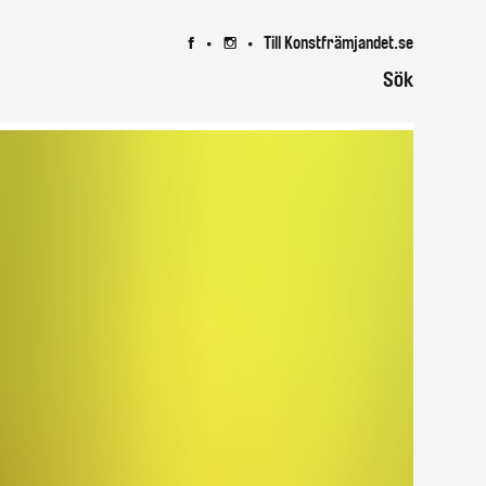
Till Konstfrämjandet.se
7
8
Sök